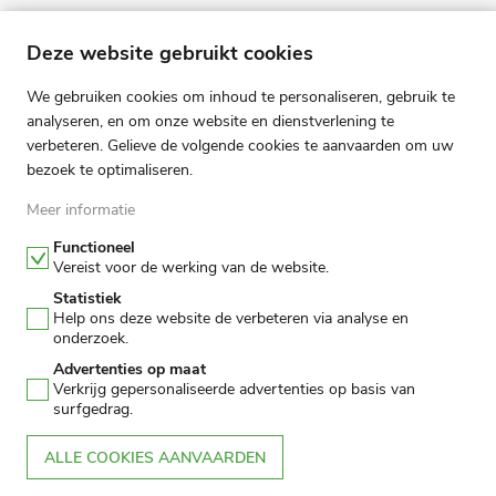
Deze website gebruikt cookies
We gebruiken cookies om inhoud te personaliseren, gebruik te
Te koop
Te huur
analyseren, en om onze website en dienstverlening te
verbeteren. Gelieve de volgende cookies te aanvaarden om uw
Vakantie
bezoek te optimaliseren.
Meer informatie
Type
Functioneel
Vereist voor de werking van de website.
Gemeente
Statistiek
Help ons deze website de verbeteren via analyse en
onderzoek.
Kamers
Advertenties op maat
Verkrijg gepersonaliseerde advertenties op basis van
surfgedrag.
ALLE COOKIES AANVAARDEN
ZOEKEN